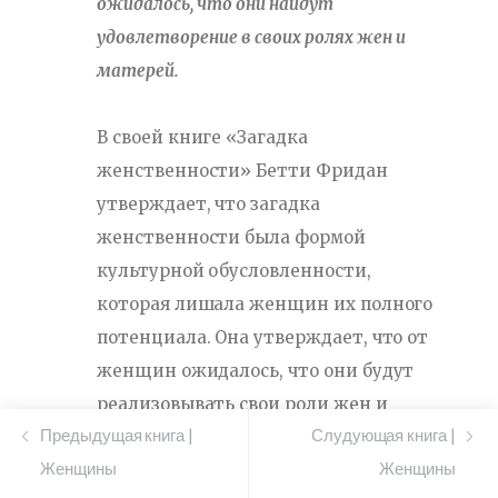
ожидалось, что они найдут
удовлетворение в своих ролях жен и
матерей.
В своей книге «Загадка
женственности» Бетти Фридан
утверждает, что загадка
женственности была формой
культурной обусловленности,
которая лишала женщин их полного
потенциала. Она утверждает, что от
женщин ожидалось, что они будут
реализовывать свои роли жен и
Предыдущая книга |
Слудующая книга |
матерей, и им было отказано в
Женщины
Женщины
возможности заниматься значимой